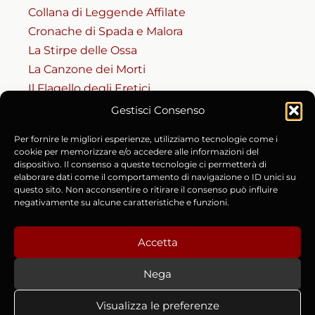
Collana di Leggende Affilate
Cronache di Spada e Malora
La Stirpe delle Ossa
La Canzone dei Morti
Il Flagello degli Eretici
Gestisci Consenso
RISORSE
Per fornire le migliori esperienze, utilizziamo tecnologie come i
Codice del Masnadiero
cookie per memorizzare e/o accedere alle informazioni del
dispositivo. Il consenso a queste tecnologie ci permetterà di
Accesso al Codice (Riservato)
elaborare dati come il comportamento di navigazione o ID unici su
Cronache e Fonti Storiche
questo sito. Non acconsentire o ritirare il consenso può influire
negativamente su alcune caratteristiche e funzioni.
Chi è Lorenzo Manara
Contatti e Collaborazioni
Accetta
Nega
Copyright © 2015-2026 Lorenzo Manara | P.IVA
Visualizza le preferenze
02642940973 |
Privacy Policy
|
Cookie Policy (UE)
|
Termini e