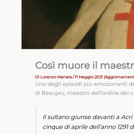
Così muore il maestr
Di
Lorenzo Manara
/ 11 Maggio 2021 (Aggiornament
Uno degli episodi più emozionanti del
di Beaujeu, maestro dell’ordine dei c
Il sultano giunse davanti a Acri
cinque di aprile dell’anno 1291 de