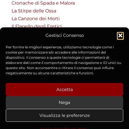
Cronache di Spada e Malora
La Stirpe delle Ossa
La Canzone dei Morti
Il Flagello degli Eretici
Gestisci Consenso
RISORSE
Per fornire le migliori esperienze, utilizziamo tecnologie come i
Codice del Masnadiero
cookie per memorizzare e/o accedere alle informazioni del
dispositivo. Il consenso a queste tecnologie ci permetterà di
Accesso al Codice (Riservato)
elaborare dati come il comportamento di navigazione o ID unici su
Cronache e Fonti Storiche
questo sito. Non acconsentire o ritirare il consenso può influire
negativamente su alcune caratteristiche e funzioni.
Chi è Lorenzo Manara
Contatti e Collaborazioni
Accetta
Nega
Copyright © 2015-2026 Lorenzo Manara | P.IVA
Visualizza le preferenze
02642940973 |
Privacy Policy
|
Cookie Policy (UE)
|
Termini e
Condizioni
Cookie Policy
Privacy Policy