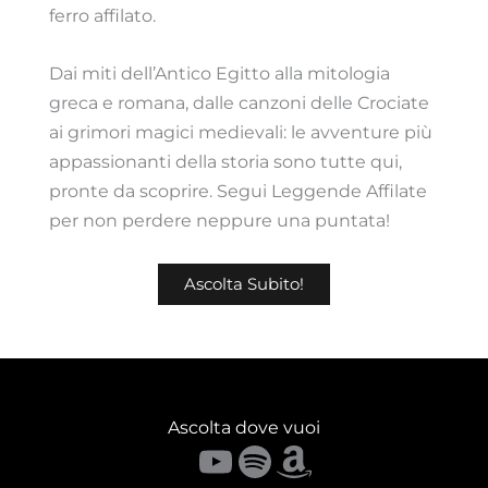
ferro affilato.
Dai miti dell’Antico Egitto alla mitologia
greca e romana, dalle canzoni delle Crociate
ai grimori magici medievali: le avventure più
appassionanti della storia sono tutte qui,
pronte da scoprire. Segui Leggende Affilate
per non perdere neppure una puntata!
Ascolta Subito!
Ascolta dove vuoi
YouTube
Spotify
Amazon