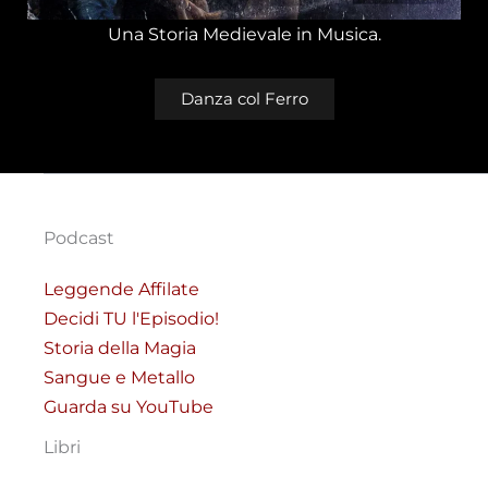
Una Storia Medievale in Musica.
Danza col Ferro
Podcast
Leggende Affilate
Decidi TU l'Episodio!
Storia della Magia
Sangue e Metallo
Guarda su YouTube
Libri