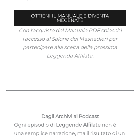
OTTIENI IL MANUALE E DIVENTA
MECENATE
Con l’acquisto del Manuale PDF sblocchi
l’accesso al Salone dei Masnadieri per
partecipare alla scelta della prossima
Leggenda Affilata.
Dagli Archivi al Podcast
Ogni episodio di
Leggende Affilate
non è
una semplice narrazione, ma il risultato di un