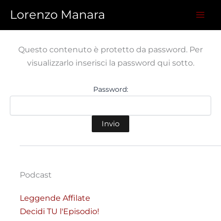
Vai
Lorenzo Manara
al
contenuto
Questo contenuto è protetto da password. Per
visualizzarlo inserisci la password qui sotto.
Password:
Podcast
Leggende Affilate
Decidi TU l'Episodio!