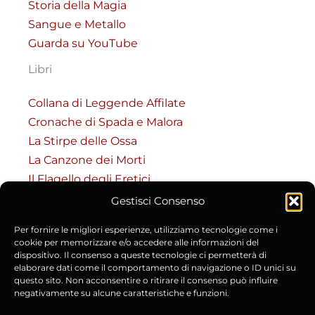
Storia della Magia
Sangue e Metallo
Guarda su YouTube
Libri
Collana di Leggende Affilate
Cronache di Spada e Malora
La Stirpe delle Ossa
La Canzone dei Morti
Il Flagello degli Eretici
Gestisci Consenso
RISORSE
Per fornire le migliori esperienze, utilizziamo tecnologie come i
Codice del Masnadiero
cookie per memorizzare e/o accedere alle informazioni del
dispositivo. Il consenso a queste tecnologie ci permetterà di
Accesso al Codice (Riservato)
elaborare dati come il comportamento di navigazione o ID unici su
Cronache e Fonti Storiche
questo sito. Non acconsentire o ritirare il consenso può influire
negativamente su alcune caratteristiche e funzioni.
Chi è Lorenzo Manara
Contatti e Collaborazioni