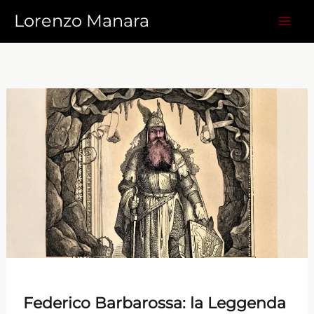
Vai
Lorenzo Manara
al
contenuto
Federico Barbarossa: la Leggenda