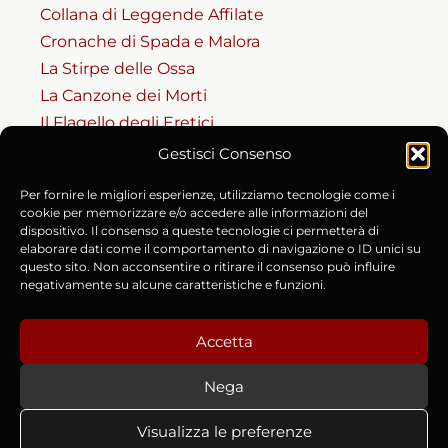
Collana di Leggende Affilate
Cronache di Spada e Malora
La Stirpe delle Ossa
La Canzone dei Morti
Il Flagello degli Eretici
Gestisci Consenso
RISORSE
Per fornire le migliori esperienze, utilizziamo tecnologie come i
Codice del Masnadiero
cookie per memorizzare e/o accedere alle informazioni del
dispositivo. Il consenso a queste tecnologie ci permetterà di
Accesso al Codice (Riservato)
elaborare dati come il comportamento di navigazione o ID unici su
Cronache e Fonti Storiche
questo sito. Non acconsentire o ritirare il consenso può influire
negativamente su alcune caratteristiche e funzioni.
Chi è Lorenzo Manara
Contatti e Collaborazioni
Accetta
Nega
Copyright © 2015-2026 Lorenzo Manara | P.IVA
Visualizza le preferenze
02642940973 |
Privacy Policy
|
Cookie Policy (UE)
|
Termini e