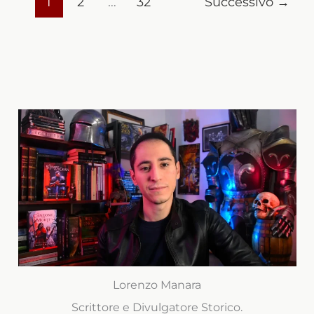
1
2
…
32
Successivo
→
Lorenzo Manara
Scrittore e Divulgatore Storico.