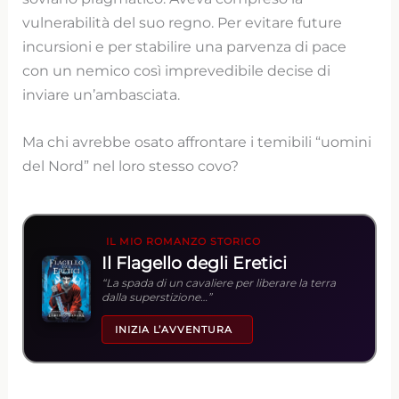
vulnerabilità del suo regno. Per evitare future
incursioni e per stabilire una parvenza di pace
con un nemico così imprevedibile decise di
inviare un’ambasciata.
Ma chi avrebbe osato affrontare i temibili “uomini
del Nord” nel loro stesso covo?
IL MIO ROMANZO STORICO
Il Flagello degli Eretici
“La spada di un cavaliere per liberare la terra
dalla superstizione…”
INIZIA L’AVVENTURA