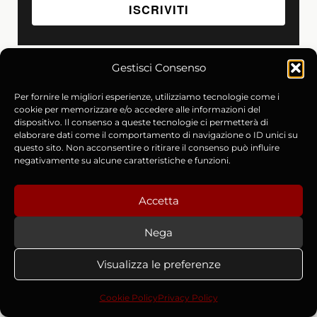
Gestisci Consenso
Per fornire le migliori esperienze, utilizziamo tecnologie come i
cookie per memorizzare e/o accedere alle informazioni del
Podcast
dispositivo. Il consenso a queste tecnologie ci permetterà di
elaborare dati come il comportamento di navigazione o ID unici su
questo sito. Non acconsentire o ritirare il consenso può influire
Leggende Affilate
negativamente su alcune caratteristiche e funzioni.
Decidi TU l'Episodio!
Storia della Magia
Accetta
Sangue e Metallo
Guarda su YouTube
Nega
Libri
Visualizza le preferenze
Collana di Leggende Affilate
Cookie Policy
Privacy Policy
Cronache di Spada e Malora