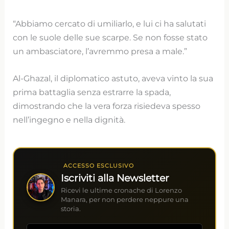
“Abbiamo cercato di umiliarlo, e lui ci ha salutati
con le suole delle sue scarpe. Se non fosse stato
un ambasciatore, l’avremmo presa a male.”
Al-Ghazal, il diplomatico astuto, aveva vinto la sua
prima battaglia senza estrarre la spada,
dimostrando che la vera forza risiedeva spesso
nell’ingegno e nella dignità.
ACCESSO ESCLUSIVO
Iscriviti alla Newsletter
Ricevi le ultime cronache di Lorenzo
Manara, per non perdere neppure una
storia.