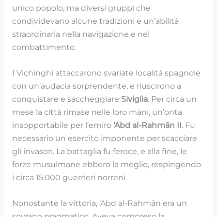
unico popolo, ma diversi gruppi che
condividevano alcune tradizioni e un’abilità
straordinaria nella navigazione e nel
combattimento.
I Vichinghi attaccarono svariate località spagnole
con un’audacia sorprendente, e riuscirono a
conquistare e saccheggiare
Siviglia
. Per circa un
mese la città rimase nelle loro mani, un’onta
insopportabile per l’emiro
‘Abd al-Rahmān II
. Fu
necessario un esercito imponente per scacciare
gli invasori. La battaglia fu feroce, e alla fine, le
forze musulmane ebbero la meglio, respingendo
i circa 15.000 guerrieri norreni.
Nonostante la vittoria, ‘Abd al-Rahmān era un
sovrano pragmatico. Aveva compreso la