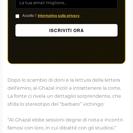
Accetto l’
informativa sulla privacy
.
Dopo lo scambio di doni e la lettura della lettera
dell’emiro, al-Ghazal iniziò a intrattenere la corte.
La fonte ci rivela un dettaglio sorprendente, che
sfida lo stereotipo del “barbaro” vichingo:
“Al-Ghazal ebbe sessioni degne di nota e incontri
famosi con loro, in cui dibatté con gli studiosi.”