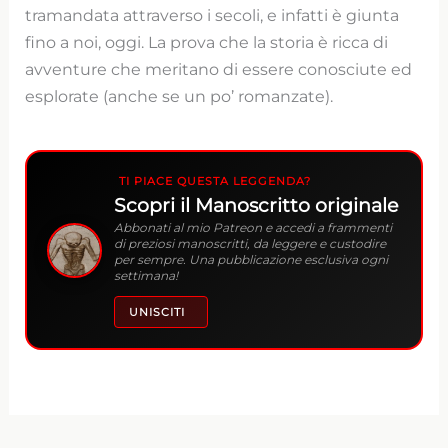
tramandata attraverso i secoli, e infatti è giunta
fino a noi, oggi. La prova che la storia è ricca di
avventure che meritano di essere conosciute ed
esplorate (anche se un po’ romanzate).
TI PIACE QUESTA LEGGENDA?
Scopri il Manoscritto originale
Abbonati al mio Patreon e accedi a frammenti
di preziosi manoscritti, da leggere e custodire
per sempre. Una pubblicazione esclusiva ogni
settimana!
UNISCITI