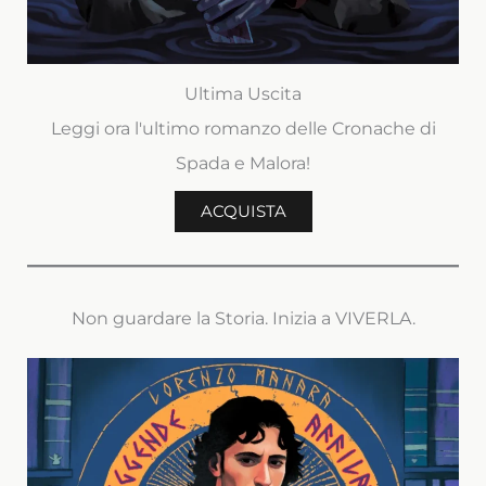
Ultima Uscita
Leggi ora l'ultimo romanzo delle Cronache di
Spada e Malora!
ACQUISTA
Non guardare la Storia. Inizia a VIVERLA.