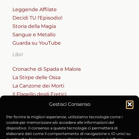
Leggende Affilate
Decidi TU l'Episodio!
Storia della Magia
Sangue e Metallo
Guarda su YouTube
Libri
Cronache di Spada e Malora
La Stirpe delle Ossa
La Canzone dei Morti
Il Flagello degli Eretici
Gestisci Consenso
RISORSE
Per fornire le migliori esperienze, utilizziamo tecnologie come i
Codice del Masnadiero
cookie per memorizzare e/o accedere alle informazioni del
dispositivo. Il consenso a queste tecnologie ci permetterà di
Accesso al Codice (Riservato)
elaborare dati come il comportamento di navigazione o ID unici su
Cronache e Fonti Storiche