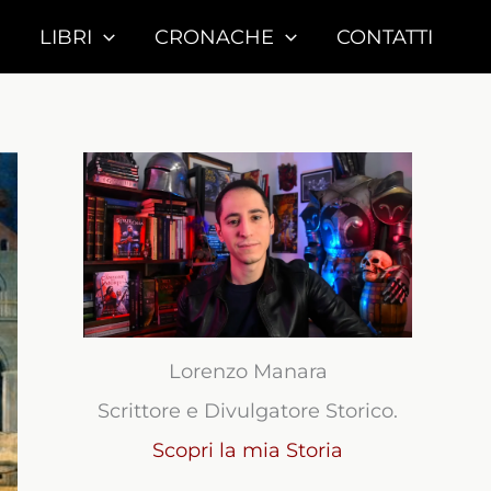
LIBRI
CRONACHE
CONTATTI
Lorenzo Manara
Scrittore e Divulgatore Storico.
Scopri la mia Storia