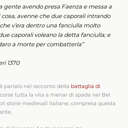
ua gente avendo presa Faenza e messa a
i cosa, avenne che due caporali intrando
he v’era dentro una fanciulla molto
due caporali voleano la detta fanciulla; e
fidaro a morte per combatterla”
ri 1370
 parlato nel racconto della
battaglia di
scorse tutta la vita a menar di spada nel Bel
li storie medievali italiane, compresa questa
ante.