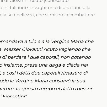
ni di Giovanni Acuto (conosciuto
n italiano) s’invaghirono di una fanciulla
ra la sua bellezza, che si misero a combattere
comandava a Dio e a la Vergine Maria che
ata. Messer Giovanni Acuto vegiendo che
 di perdare i due caporali, non potendo
 insieme, prese una daga e diede nel
; e così ì detti due caporali rimasero di
do la Vergine Maria consarvò la sua
 martire. In questo tempo el detto messer
 Fiorentini”