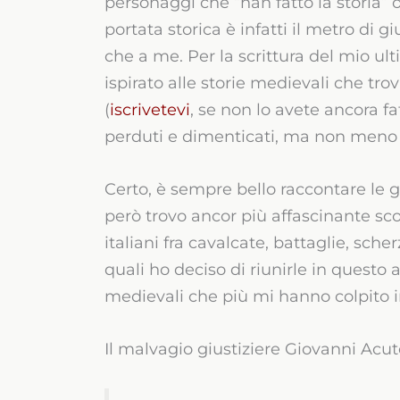
personaggi che “han fatto la storia” o
portata storica è infatti il metro di g
che a me. Per la scrittura del mio u
ispirato alle storie medievali che tr
(
iscrivetevi
, se non lo avete ancora fat
perduti e dimenticati, ma non meno 
Certo, è sempre bello raccontare le 
però trovo ancor più affascinante sco
italiani fra cavalcate, battaglie, scher
quali ho deciso di riunirle in questo 
medievali che più mi hanno colpito 
Il malvagio giustiziere Giovanni Acu