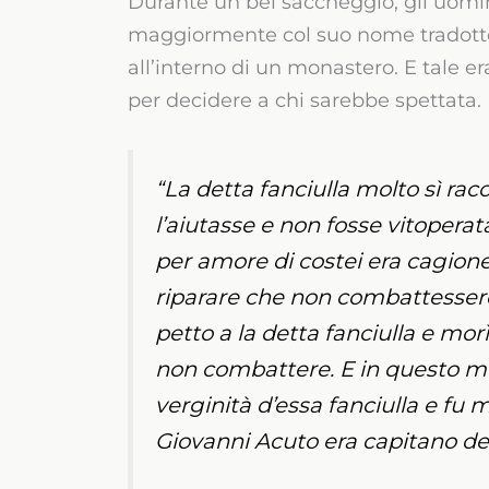
Durante un bel saccheggio, gli uomi
maggiormente col suo nome tradotto i
all’interno di un monastero. E tale e
per decidere a chi sarebbe spettata.
“La detta fanciulla molto sì ra
l’aiutasse e non fosse vitoper
per amore di costei era cagione
riparare che non combattessero
petto a la detta fanciulla e morì
non combattere. E in questo mo
verginità d’essa fanciulla e fu
Giovanni Acuto era capitano de’