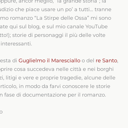
ppure, ancor meglio, “la grande storia”; la
iudizio che piace usare un po’ a tutti… tranne
ltimo romanzo “La Stirpe delle Ossa” mi sono
ovate qui sul blog, e sul mio canale YouTube
to!); storie di personaggi il più delle volte
interessanti.
gesta di
Guglielmo il Maresciallo
o del
re Santo
,
prire cosa succedeva nelle città e nei borghi
zi, litigi e vere e proprie tragedie, alcune delle
articolo, in modo da farvi conoscere le storie
in fase di documentazione per il romanzo.
to