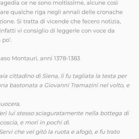
 tragedia ce ne sono moltissime, alcune così
ritare qualche riga negli annali delle cronache
zione. Si tratta di vicende che fecero notizia,
fatti vi consiglio di leggerle con voce da
 po’.
aso Montauri, anni 1378-1383
a cittadino di Siena, li fu tagliata la testa per
una bastonata a Giovanni Tramazini nel volto, e
suocera.
erì lui stesso sciaguratamente nella bottega di
coscia, e morì in pochi dì.
rvi che vel gitò la ruota e afogò, e fu trato