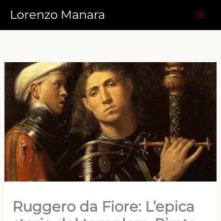
Vai
Lorenzo Manara
al
contenuto
Ruggero da Fiore: L’epica