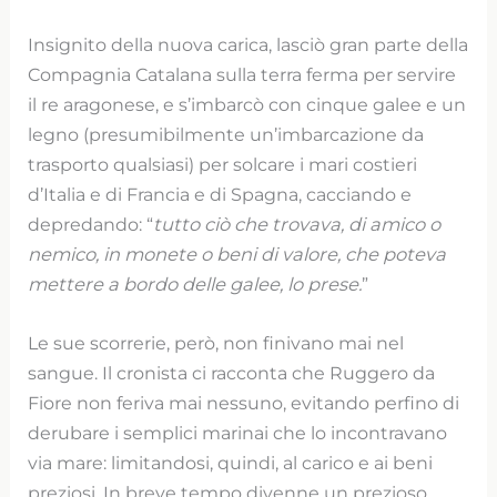
Insignito della nuova carica, lasciò gran parte della
Compagnia Catalana sulla terra ferma per servire
il re aragonese, e s’imbarcò con cinque galee e un
legno (presumibilmente un’imbarcazione da
trasporto qualsiasi) per solcare i mari costieri
d’Italia e di Francia e di Spagna, cacciando e
depredando: “
tutto ciò che trovava, di amico o
nemico, in monete o beni di valore, che poteva
mettere a bordo delle galee, lo prese.
”
Le sue scorrerie, però, non finivano mai nel
sangue. Il cronista ci racconta che Ruggero da
Fiore non feriva mai nessuno, evitando perfino di
derubare i semplici marinai che lo incontravano
via mare: limitandosi, quindi, al carico e ai beni
preziosi. In breve tempo divenne un prezioso