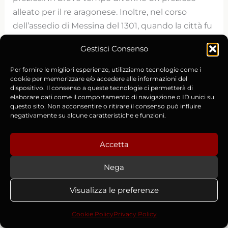
alleato per il re aragonese. Inoltre, nel corso
dell’assedio di Messina del 1301, quando la città fu
attaccata per via terra e via mare da Roberto
Gestisci Consenso
d’Angiò, Ruggero da Fiore si dimostrò
indispensabile.
Per fornire le migliori esperienze, utilizziamo tecnologie come i
cookie per memorizzare e/o accedere alle informazioni del
dispositivo. Il consenso a queste tecnologie ci permetterà di
L’eroica impresa di Messina e la rottura del blocco
elaborare dati come il comportamento di navigazione o ID unici su
questo sito. Non acconsentire o ritirare il consenso può influire
navale
negativamente su alcune caratteristiche e funzioni.
Tornato in Sicilia, e saputo dell’assedio alla città di
Accetta
Messina, Ruggero da Fiore radunò la sua
compagnia di soldati che “
lo attendevano come
Nega
gli ebrei fanno con il Messia
”. E si preparò
all’impresa che lo consacrò nell’Olimpo degli eroi
Visualizza le preferenze
medievali.
Cookie Policy
Privacy Policy