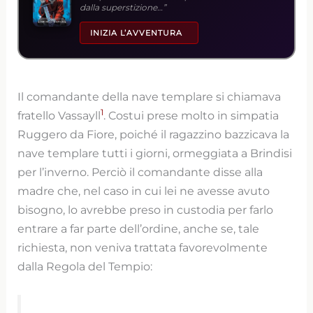
dalla superstizione…”
INIZIA L’AVVENTURA
Il comandante della nave templare si chiamava
1
fratello Vassayll
. Costui prese molto in simpatia
Ruggero da Fiore, poiché il ragazzino bazzicava la
nave templare tutti i giorni, ormeggiata a Brindisi
per l’inverno. Perciò il comandante disse alla
madre che, nel caso in cui lei ne avesse avuto
bisogno, lo avrebbe preso in custodia per farlo
entrare a far parte dell’ordine, anche se, tale
richiesta, non veniva trattata favorevolmente
dalla Regola del Tempio: