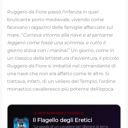
Ruggero da Fiore passò l’infanzia in quel
brulicante porto medievale, vivendo come
facevano i ragazzini delle famiglie affacciate sul
mare. “
Correva intorno alla nave e al sartiame
leggero come fosse una scimmia, e tutto il
giorno stava con i marinai.
” Un giorno, come in
un classico della letteratura d’avventura, il piccolo
Ruggero da Fiore si imbatté nel comandante di
una nave che non era affatto come le altre. Si
trattava, infatti, di un veliero del Tempio, l’ordine
monastico cavalleresco più potente dell’epoca.
IL MIO ROMANZO STORICO
Il Flagello degli Eretici
“La spada di un cavaliere per liberare la terra