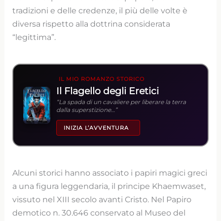
tradizioni e delle credenze, il più delle volte è
diversa rispetto alla dottrina considerata
“legittima”.
IL MIO ROMANZO STORICO
Il Flagello degli Eretici
“La spada di un cavaliere per liberare la terra
dalla superstizione…”
INIZIA L’AVVENTURA
Alcuni storici hanno associato i papiri magici greci
a una figura leggendaria, il principe Khaemwaset,
vissuto nel XIII secolo avanti Cristo. Nel Papiro
demotico n. 30.646 conservato al Museo del