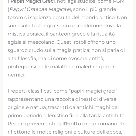
I
Papiri Magici Greci
, noti agli studiosi come PGM
(
Papyri Graecae Magicae
), sono il più grande
tesoro di sapienza occulta del mondo antico. Non
sono solo testi egizi: sono un calderone dove la
mistica ebraica, il panteon greco e la ritualità
egizia si mescolano. Questi rotoli offrono uno
sguardo crudo sulla magia pratica: non si parla di
alta filosofia, ma di come evocare entità,
proteggersi dalle malattie o maledire i propri
nemici.
I reperti classificati come “papiri magici greci”
rappresentano una raccolta di testi di diversa
origine e natura, trascritti da antichi maghi dal
primo periodo ellenistico fino alla tarda antichità.
Reperti provenienti dall’Egitto greco-romano che
riflettono le molte religioni e culture dell’epoca,