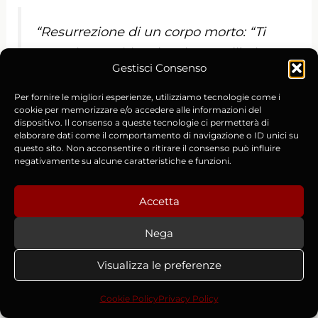
“Resurrezione di un corpo morto: “Ti
scongiuro, spirito che viene nell’aria,
Gestisci Consenso
entra, ispira, potenzia, resuscita con il
potere dell’eterno dio, questo corpo; e
Per fornire le migliori esperienze, utilizziamo tecnologie come i
cookie per memorizzare e/o accedere alle informazioni del
lascia che cammini in questo luogo,
dispositivo. Il consenso a queste tecnologie ci permetterà di
elaborare dati come il comportamento di navigazione o ID unici su
poiché io sono colui che agisce con il
questo sito. Non acconsentire o ritirare il consenso può influire
potere di Thoth, il santo dio”.”
negativamente su alcune caratteristiche e funzioni.
Accetta
Nega
Purtroppo, non si fa riferimento ad alcuna
maledizione della mummia. E l’ottavo libro di
Visualizza le preferenze
Mosè non è sigillato da un ingegnoso sistema
meccanico come si vede nel film. Però questo
Cookie Policy
Privacy Policy
reperto testimonia la commistione tra la religione