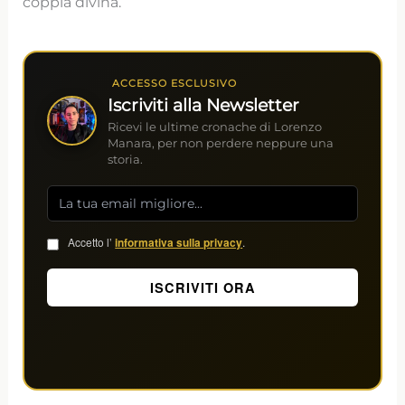
coppia divina.
ACCESSO ESCLUSIVO
Iscriviti alla Newsletter
Ricevi le ultime cronache di Lorenzo
Manara, per non perdere neppure una
storia.
Accetto l’
informativa sulla privacy
.