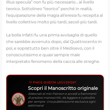
illius specula” non fu più necessario… al livello
teorico. Sottolineo “teorico” perché in realtà,
l’equiparazione della magia all’eresia fu recepita al
livello collettivo molto più tardi, secoli più tardi.
La bolla infatti fu una prima avvisaglia di quello
che sarebbe avvenuto dopo, dal Quattrocento in
poi, e soprattutto ben oltre il Medioevo, con il
conosciutissimo e quasi sempre male
interpretato fenomeno della caccia alle streghe.
TI PIACE QUESTA LEGGENDA?
Scopri il Manoscritto originale
Abbonati al mio Patreon e accedi a frammenti
di preziosi manoscritti, da leggere e custodire
per sempre. Una pubblicazione esclusiva ogni
settimana!