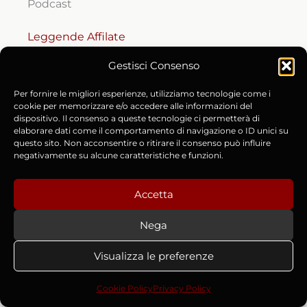
Podcast
Leggende Affilate
Decidi TU l'Episodio!
Gestisci Consenso
Storia della Magia
Sangue e Metallo
Per fornire le migliori esperienze, utilizziamo tecnologie come i
cookie per memorizzare e/o accedere alle informazioni del
Guarda su YouTube
dispositivo. Il consenso a queste tecnologie ci permetterà di
elaborare dati come il comportamento di navigazione o ID unici su
Libri
questo sito. Non acconsentire o ritirare il consenso può influire
negativamente su alcune caratteristiche e funzioni.
Collana di Leggende Affilate
Cronache di Spada e Malora
Accetta
La Stirpe delle Ossa
La Canzone dei Morti
Nega
Il Flagello degli Eretici
Visualizza le preferenze
RISORSE
Cookie Policy
Privacy Policy
Codice del Masnadiero