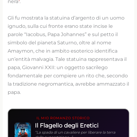
nera
.
Gli fu mostrata la statuina d’argento di un uomo
ignudo, sulla cui fronte erano state incise le
parole “Iacobus, Papa Johannes” e sul petto il
simbolo del pianeta Saturno, oltre al nome
Amaymon, che in ambito esoterico identifica
un’entità malvagia. Tale statuina rappresentava il
papa, Giovanni XXII: un oggetto sacrilego
fondamentale per compiere un rito che, secondo
la tradizione negromantica, avrebbe ammazzato il
papa.
IL MIO ROMANZO STORICO
Il Flagello degli Eretici
“La spada di un cavaliere per liberare la terra