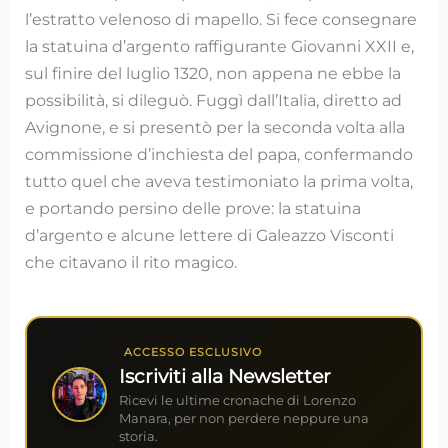
l’estratto velenoso di mapello. Si fece consegnare
la statuina d’argento raffigurante Giovanni XXII e,
sul finire del luglio 1320, non appena ne ebbe la
possibilità, si dileguò. Fuggì dall’Italia, diretto ad
Avignone, e si presentò per la seconda volta alla
commissione d’inchiesta del papa, confermando
tutto quel che aveva testimoniato la prima volta,
e portando persino delle prove: la statuina
d’argento e alcune lettere di Galeazzo Visconti
che citavano il rito magico.
ACCESSO ESCLUSIVO
Iscriviti alla Newsletter
Ricevi le ultime cronache di Lorenzo
Manara, per non perdere neppure una
storia.