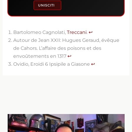
UNISCITI
Bartolomeo Cagnolati,
Treccani
.
↩︎
Autour de Jean XXII: Hugues Geraud, évêque
de Cahors. L’affaire des poisons et des
envoûtements en 1317
↩︎
Ovidio, Eroidi 6 Ipsipile a Giasone
↩︎