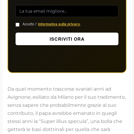
Accetto l’
informativa sulla privacy
.
Da quel momento trascorse svariati anni ad
Avignone, esiliato da Milano per il suo tradimento,
senza sapere che probabilmente grazie al suo
contributo, il papa avrebbe emanato in quegli
stessi anni la “Super illius specula”, una bolla che
getterà le basi dottrinali per quella che sarà