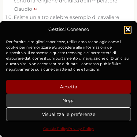
contro la religione druidica dell’Imperatore
Claudio
↩︎
Esiste un altro celebre esempio di cavaliere
nuotatore, che ci viene restituito dal Giappone
Gestisci Consenso
feudale. La tecnica marziale è quella del
Suijutsu
(Tecnica del nuoto), che insegnava ai
Per fornire le migliori esperienze, utilizziamo tecnologie come i
cookie per memorizzare e/o accedere alle informazioni del
guerrieri giapponesi il nuoto in armi, con
dispositivo. Il consenso a queste tecnologie ci permetterà di
l’armatura, la spada e tutto quanto il
elaborare dati come il comportamento di navigazione o ID unici su
questo sito. Non acconsentire o ritirare il consenso può influire
necessario. Una branca di questa disciplina era
negativamente su alcune caratteristiche e funzioni.
il
Suiba
, di cui esisteva perfino un evento
annuale che vedeva partecipare i samurai in
Accetta
una sfida di nuoto a cavallo.
↩︎
Tacito, Historiae IV-V
↩︎
Nega
Visualizza le preferenze
Cookie Policy
Privacy Policy