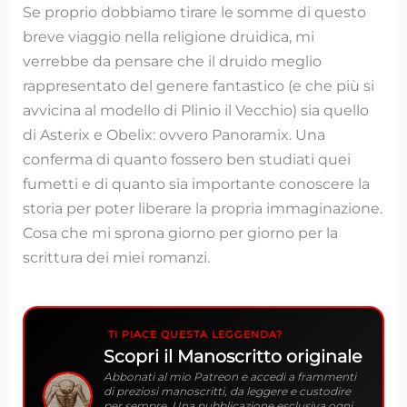
Se proprio dobbiamo tirare le somme di questo
breve viaggio nella religione druidica, mi
verrebbe da pensare che il druido meglio
rappresentato del genere fantastico (e che più si
avvicina al modello di Plinio il Vecchio) sia quello
di Asterix e Obelix: ovvero Panoramix. Una
conferma di quanto fossero ben studiati quei
fumetti e di quanto sia importante conoscere la
storia per poter liberare la propria immaginazione.
Cosa che mi sprona giorno per giorno per la
scrittura dei miei romanzi.
TI PIACE QUESTA LEGGENDA?
Scopri il Manoscritto originale
Abbonati al mio Patreon e accedi a frammenti
di preziosi manoscritti, da leggere e custodire
per sempre. Una pubblicazione esclusiva ogni