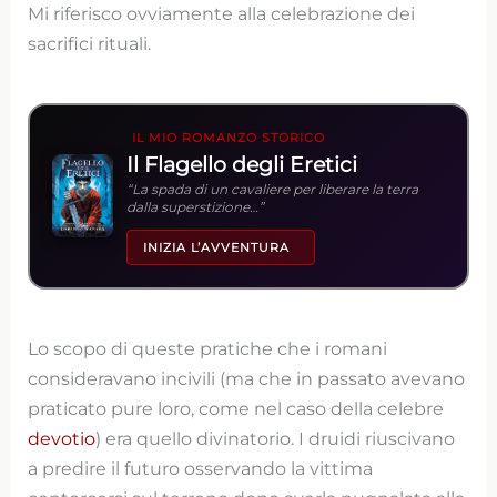
Mi riferisco ovviamente alla celebrazione dei
sacrifici rituali.
IL MIO ROMANZO STORICO
Il Flagello degli Eretici
“La spada di un cavaliere per liberare la terra
dalla superstizione…”
INIZIA L’AVVENTURA
Lo scopo di queste pratiche che i romani
consideravano incivili (ma che in passato avevano
praticato pure loro, come nel caso della celebre
devotio
) era quello divinatorio. I druidi riuscivano
a predire il futuro osservando la vittima