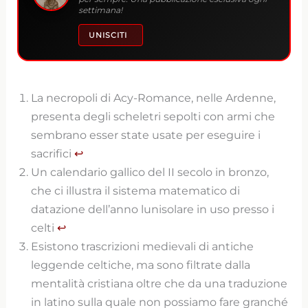
settimana!
UNISCITI
La necropoli di Acy-Romance, nelle Ardenne,
presenta degli scheletri sepolti con armi che
sembrano esser state usate per eseguire i
sacrifici
↩︎
Un calendario gallico del II secolo in bronzo,
che ci illustra il sistema matematico di
datazione dell’anno lunisolare in uso presso i
celti
↩︎
Esistono trascrizioni medievali di antiche
leggende celtiche, ma sono filtrate dalla
mentalità cristiana oltre che da una traduzione
in latino sulla quale non possiamo fare granché