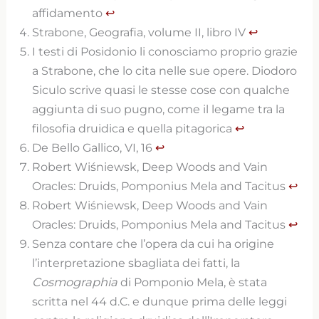
affidamento
↩︎
Strabone, Geografia, volume II, libro IV
↩︎
I testi di Posidonio li conosciamo proprio grazie
a Strabone, che lo cita nelle sue opere. Diodoro
Siculo scrive quasi le stesse cose con qualche
aggiunta di suo pugno, come il legame tra la
filosofia druidica e quella pitagorica
↩︎
De Bello Gallico, VI, 16
↩︎
Robert Wiśniewsk, Deep Woods and Vain
Oracles: Druids, Pomponius Mela and Tacitus
↩︎
Robert Wiśniewsk, Deep Woods and Vain
Oracles: Druids, Pomponius Mela and Tacitus
↩︎
Senza contare che l’opera da cui ha origine
l’interpretazione sbagliata dei fatti, la
Cosmographia
di Pomponio Mela, è stata
scritta nel 44 d.C. e dunque prima delle leggi