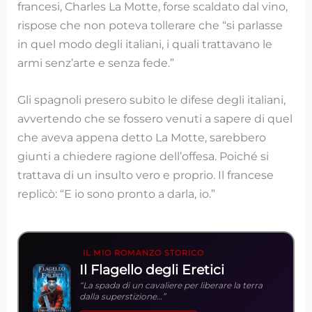
francesi, Charles La Motte, forse scaldato dal vino,
rispose che non poteva tollerare che “si parlasse
in quel modo degli italiani, i quali trattavano le
armi senz’arte e senza fede.”
Gli spagnoli presero subito le difese degli italiani,
avvertendo che se fossero venuti a sapere di quel
che aveva appena detto La Motte, sarebbero
giunti a chiedere ragione dell’offesa. Poiché si
trattava di un insulto vero e proprio. Il francese
replicò: “E io sono pronto a darla, io.”
IL MIO ROMANZO STORICO
Il Flagello degli Eretici
“La spada di un cavaliere per liberare la terra
dalla superstizione…”