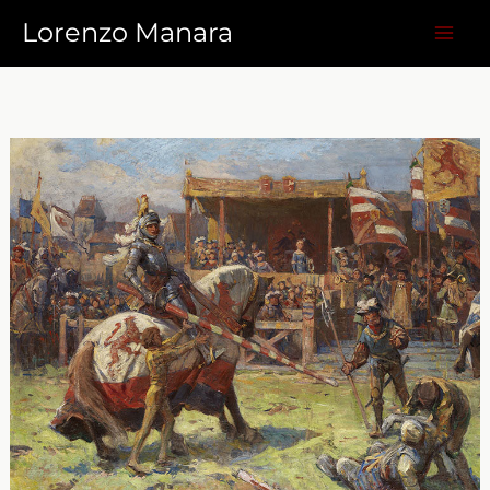
Vai
Lorenzo Manara
al
contenuto