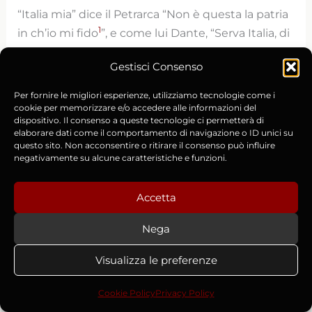
“Italia mia” dice il Petrarca “Non è questa la patria
1
in ch’io mi fido
”, e come lui Dante, “Serva Italia, di
dolore ostello”, e poi moltissimi altri autori che
Gestisci Consenso
non avevano alcuna velleità letteraria, ma che
erano guidati dalla semplice volontà di raccontare
Per fornire le migliori esperienze, utilizziamo tecnologie come i
la storia del loro tempo, come Giovanni Villani,
cookie per memorizzare e/o accedere alle informazioni del
dispositivo. Il consenso a queste tecnologie ci permetterà di
l’Anonimo Romano, Dino Compagni, Donato Neri,
elaborare dati come il comportamento di navigazione o ID unici su
Salimbene de Adam, persino il Machiavelli: tutti
questo sito. Non acconsentire o ritirare il consenso può influire
negativamente su alcune caratteristiche e funzioni.
accomunati dalla consapevolezza che gli italiani
possedessero un’unica identità culturale, al pari
Accetta
dei francesi, degli inglesi e dei tedeschi.
Nega
Nel 1500, quindi, non esisteva uno stato-nazione
Italia, ma gli italiani erano tali e lo erano già
Visualizza le preferenze
dall’Età Antica, tra l’altro, dai tempi dell’Impero
Cookie Policy
Privacy Policy
Romano. Non solo come aggettivo geografico,