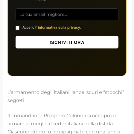
Accetto l’
informativa sulla privacy
.
L’armamento degli italiani: lance, scuri e “stocchi”
segreti
Il comandante Prospero Colonna si occupò di
armare al meglio i tredici italiani della disfida.
Ciascuno di loro fu equipaggiato con una lancia