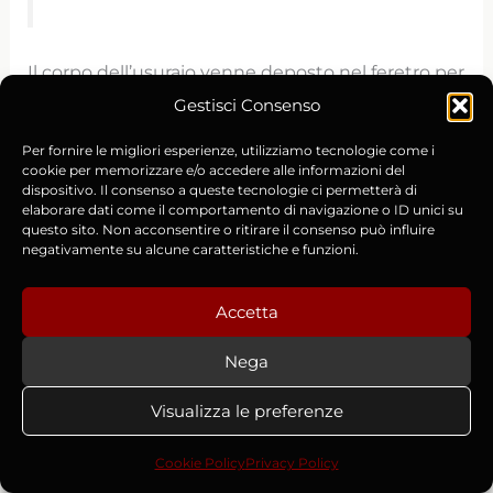
Il corpo dell’usuraio venne deposto nel feretro per
iniziare la veglia funebre e si manifestarono
Gestisci Consenso
subito quattro spiriti maligni, che presero
Per fornire le migliori esperienze, utilizziamo tecnologie come i
posizione sul lato sinistro della bara. I monaci
cookie per memorizzare e/o accedere alle informazioni del
fuggirono terrorizzati, consci del fatto che
dispositivo. Il consenso a queste tecnologie ci permetterà di
elaborare dati come il comportamento di navigazione o ID unici su
l’Inferno reclamava l’anima dell’usuraio per
questo sito. Non acconsentire o ritirare il consenso può influire
condannarlo all’eterna dannazione. Nonostante il
negativamente su alcune caratteristiche e funzioni.
pentimento infatti era morto senza confessarsi, e
senza ricevere perdono ufficiale.
Accetta
Nega
Ma all’improvviso comparvero altre quattro entità,
questa volta celesti: angeli che presero posto sul
Visualizza le preferenze
lato destro del feretro, pronti al confronto con le
forze del male. Confronto di natura teologica
Cookie Policy
Privacy Policy
(niente combattimenti sovrannaturali,