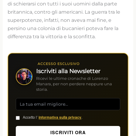
di schierarsi con tutti i suoi uomini dalla parte
britannica, contro gli americani. La guerra tra le
superpotenze, infatti, non aveva mai fine, e
persino una colonia di bucanieri poteva fare la
differenza tra la vittoria e la sconfitta.
ACCESSO ESCLUSIVO
Iscriviti alla Newsletter
Ricevi le ultime cronache di Lorenzo
Manara, per non perdere neppure una
storia.
Accetto l’
informativa sulla privacy
.