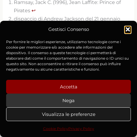
Ramsay, Jack C. (1996), Jean Laffite: Prince of
Pirates
↩︎
dispaccio di Andrew Jackson del 21 gennaio
1815
↩︎
Gestisci Consenso
Louisiana History: The Journal of the Louisiana
Per fornire le migliori esperienze, utilizziamo tecnologie come i
Historical Association, Russel Magnaghi
↩︎
cookie per memorizzare e/o accedere alle informazioni del
dispositivo. Il consenso a queste tecnologie ci permetterà di
elaborare dati come il comportamento di navigazione o ID unici su
questo sito. Non acconsentire o ritirare il consenso può influire
negativamente su alcune caratteristiche e funzioni.
Accetta
Nega
Visualizza le preferenze
Cookie Policy
Privacy Policy