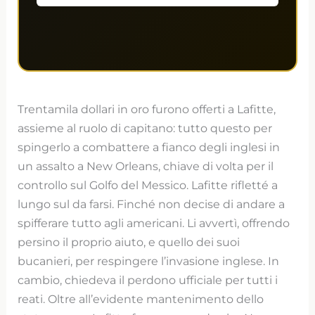
Trentamila dollari in oro furono offerti a Lafitte,
assieme al ruolo di capitano: tutto questo per
spingerlo a combattere a fianco degli inglesi in
un assalto a New Orleans, chiave di volta per il
controllo sul Golfo del Messico. Lafitte rifletté a
lungo sul da farsi. Finché non decise di andare a
spifferare tutto agli americani. Li avvertì, offrendo
persino il proprio aiuto, e quello dei suoi
bucanieri, per respingere l’invasione inglese. In
cambio, chiedeva il perdono ufficiale per tutti i
reati. Oltre all’evidente mantenimento dello