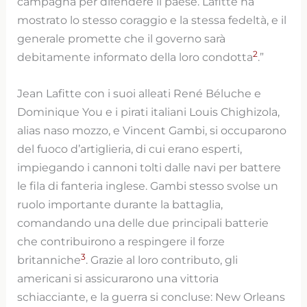
campagna per difendere il paese. Lafitte ha
mostrato lo stesso coraggio e la stessa fedeltà, e il
generale promette che il governo sarà
2
debitamente informato della loro condotta
.”
Jean Lafitte con i suoi alleati René Béluche e
Dominique You e i pirati italiani Louis Chighizola,
alias naso mozzo, e Vincent Gambi, si occuparono
del fuoco d’artiglieria, di cui erano esperti,
impiegando i cannoni tolti dalle navi per battere
le fila di fanteria inglese. Gambi stesso svolse un
ruolo importante durante la battaglia,
comandando una delle due principali batterie
che contribuirono a respingere il forze
3
britanniche
. Grazie al loro contributo, gli
americani si assicurarono una vittoria
schiacciante, e la guerra si concluse: New Orleans