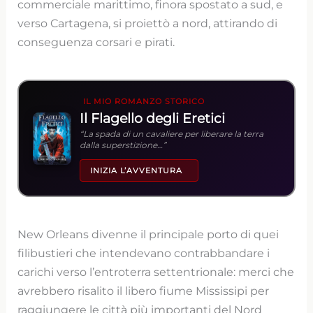
commerciale marittimo, finora spostato a sud, e
verso Cartagena, si proiettò a nord, attirando di
conseguenza corsari e pirati.
IL MIO ROMANZO STORICO
Il Flagello degli Eretici
“La spada di un cavaliere per liberare la terra
dalla superstizione…”
INIZIA L’AVVENTURA
New Orleans divenne il principale porto di quei
filibustieri che intendevano contrabbandare i
carichi verso l’entroterra settentrionale: merci che
avrebbero risalito il libero fiume Mississipi per
raggiungere le città più importanti del Nord