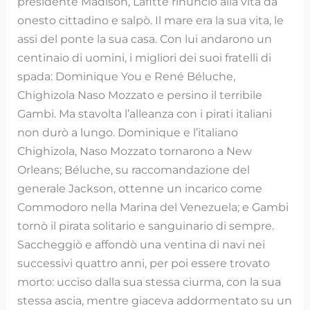
presidente Madison, Lafitte rinunciò alla vita da
onesto cittadino e salpò. Il mare era la sua vita, le
assi del ponte la sua casa. Con lui andarono un
centinaio di uomini, i migliori dei suoi fratelli di
spada: Dominique You e René Béluche,
Chighizola Naso Mozzato e persino il terribile
Gambi. Ma stavolta l’alleanza con i pirati italiani
non durò a lungo. Dominique e l’italiano
Chighizola, Naso Mozzato tornarono a New
Orleans; Béluche, su raccomandazione del
generale Jackson, ottenne un incarico come
Commodoro nella Marina del Venezuela; e Gambi
tornò il pirata solitario e sanguinario di sempre.
Saccheggiò e affondò una ventina di navi nei
successivi quattro anni, per poi essere trovato
morto: ucciso dalla sua stessa ciurma, con la sua
stessa ascia, mentre giaceva addormentato su un