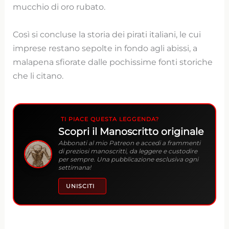
mucchio di oro rubato.
Così si concluse la storia dei pirati italiani, le cui
imprese restano sepolte in fondo agli abissi, a
malapena sfiorate dalle pochissime fonti storiche
che li citano.
TI PIACE QUESTA LEGGENDA?
Scopri il Manoscritto originale
Abbonati al mio Patreon e accedi a frammenti
di preziosi manoscritti, da leggere e custodire
per sempre. Una pubblicazione esclusiva ogni
settimana!
UNISCITI