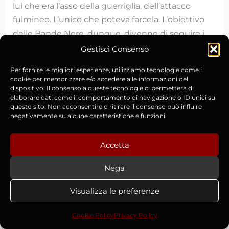
lui che era l’asso della guerriglia, dell’attacco
fulmineo. L’unico che poteva farcela. L’obiettivo
delle Bande Nere, dunque, divenne di seguire i
lanzichenecchi e fiaccarli, dissanguarli
Gestisci Consenso
lentamente lungo il percorso. Giovanni
Per fornire le migliori esperienze, utilizziamo tecnologie come i
aggredisce quell’esercito superiore a lui di tre,
cookie per memorizzare e/o accedere alle informazioni del
quattro volte, colpendone la retroguardia,
dispositivo. Il consenso a queste tecnologie ci permetterà di
elaborare dati come il comportamento di navigazione o ID unici su
massacrando migliaia di Lanzichenecchi prima
questo sito. Non acconsentire o ritirare il consenso può influire
che arrivino al Po. Il Gran Diavolo diventa la
negativamente su alcune caratteristiche e funzioni.
minaccia numero uno del condottiero tedesco, e
non vi è alcun modo di batterlo se non col
Accetta
sotterfugio. Giovanni, fino a quel momento
Nega
sapeva come muoversi e come colpire il nemico
perché ne conosceva le tattiche e le
Visualizza le preferenze
caratteristiche, e soprattutto sapeva che i
lanzichenecchi non avevano pezzi d’artiglieria. Ma
Cookie Policy
Privacy Policy
il condottiero tedesco, che sapeva come far leva