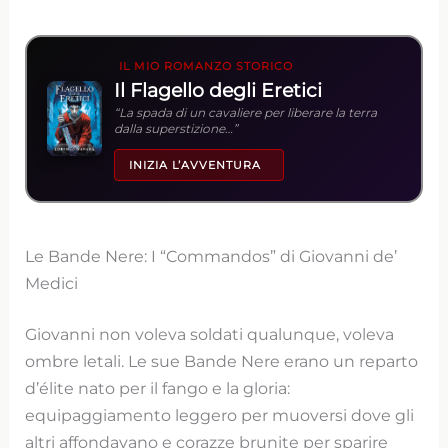
IL MIO ROMANZO STORICO
Il Flagello degli Eretici
“La spada di un cavaliere per liberare la terra
dalla superstizione…”
INIZIA L’AVVENTURA
Le Bande Nere: I “Commandos” di Giovanni de’
Medici
Giovanni non voleva soldati qualunque, voleva
ombre letali. Le sue Bande Nere erano un reparto
d’élite nato per il fango e la gloria:
equipaggiamento leggero per muoversi dove gli
altri affondavano e corazze brunite per sparire