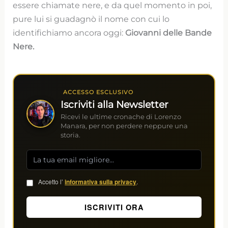
essere chiamate nere, e da quel momento in poi,
pure lui si guadagnò il nome con cui lo
identifichiamo ancora oggi:
Giovanni delle Bande
Nere.
ACCESSO ESCLUSIVO
Iscriviti alla Newsletter
Ricevi le ultime cronache di Lorenzo
Manara, per non perdere neppure una
storia.
Accetto l’
informativa sulla privacy
.