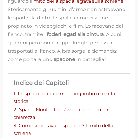
riguardo il
mito della spada legata sulla schiena
.
Storicamente gli uomini d’arme non estraevano
le spade da dietro le spalle come ci viene
propinato in videogiochi e film. Lo facevano dal
fianco, tramite i
foderi legati alla cintura
. Alcuni
spadoni però sono troppo lunghi per essere
trasportati al fianco. Allora sorge la domanda:
come portare uno
spadone
in battaglia?
Indice dei Capitoli
1.
Lo spadone a due mani: ingombro e realtà
storica
2.
Spada, Montante o Zweihänder: facciamo
chiarezza
3.
Come si portava lo spadone? Il mito della
schiena