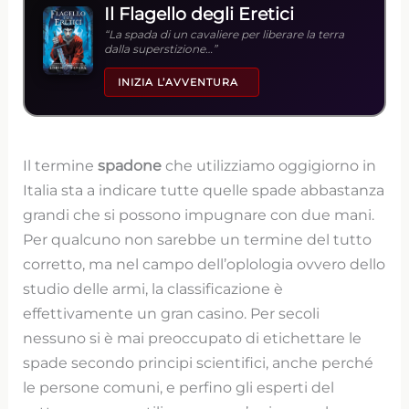
Il Flagello degli Eretici
“La spada di un cavaliere per liberare la terra
dalla superstizione…”
INIZIA L’AVVENTURA
Il termine
spadone
che utilizziamo oggigiorno in
Italia sta a indicare tutte quelle spade abbastanza
grandi che si possono impugnare con due mani.
Per qualcuno non sarebbe un termine del tutto
corretto, ma nel campo dell’oplologia ovvero dello
studio delle armi, la classificazione è
effettivamente un gran casino. Per secoli
nessuno si è mai preoccupato di etichettare le
spade secondo principi scientifici, anche perché
le persone comuni, e perfino gli esperti del