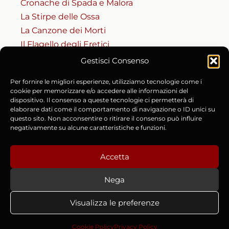
Cronache di Spada e Malora
La Stirpe delle Ossa
La Canzone dei Morti
Il Flagello degli Eretici
Gestisci Consenso
RISORSE
Per fornire le migliori esperienze, utilizziamo tecnologie come i
Codice del Masnadiero
cookie per memorizzare e/o accedere alle informazioni del
dispositivo. Il consenso a queste tecnologie ci permetterà di
Accesso al Codice (Riservato)
elaborare dati come il comportamento di navigazione o ID unici su
Cronache e Fonti Storiche
questo sito. Non acconsentire o ritirare il consenso può influire
negativamente su alcune caratteristiche e funzioni.
Chi è Lorenzo Manara
Contatti e Collaborazioni
Accetta
Nega
Copyright © 2015-2026 Lorenzo Manara | P.IVA
Visualizza le preferenze
02642940973 |
Privacy Policy
|
Cookie Policy (UE)
|
Termini e
Condizioni
Cookie Policy
Privacy Policy