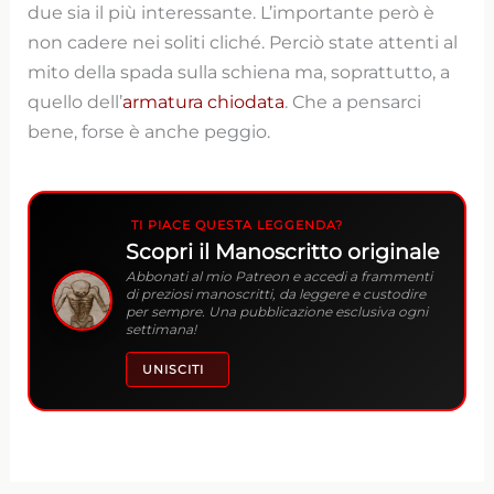
due sia il più interessante. L’importante però è
non cadere nei soliti cliché. Perciò state attenti al
mito della spada sulla schiena ma, soprattutto, a
quello dell’
armatura chiodata
. Che a pensarci
bene, forse è anche peggio.
TI PIACE QUESTA LEGGENDA?
Scopri il Manoscritto originale
Abbonati al mio Patreon e accedi a frammenti
di preziosi manoscritti, da leggere e custodire
per sempre. Una pubblicazione esclusiva ogni
settimana!
UNISCITI