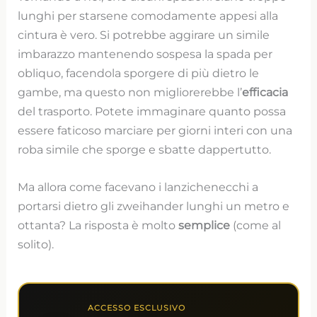
lunghi per starsene comodamente appesi alla
cintura è vero. Si potrebbe aggirare un simile
imbarazzo mantenendo sospesa la spada per
obliquo, facendola sporgere di più dietro le
gambe, ma questo non migliorerebbe l’
efficacia
del trasporto. Potete immaginare quanto possa
essere faticoso marciare per giorni interi con una
roba simile che sporge e sbatte dappertutto.
Ma allora come facevano i lanzichenecchi a
portarsi dietro gli zweihander lunghi un metro e
ottanta? La risposta è molto
semplice
(come al
solito).
ACCESSO ESCLUSIVO