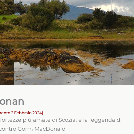
 Donan
mento 2 Febbraio 2024)
 fortezze più amate di Scozia, e la leggenda di
 contro Gorm MacDonald