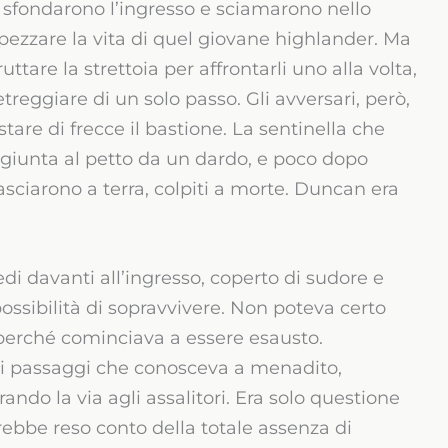
co, sfondarono l’ingresso e sciamarono nello
 spezzare la vita di quel giovane highlander. Ma
tare la strettoia per affrontarli uno alla volta,
eggiare di un solo passo. Gli avversari, però,
are di frecce il bastione. La sentinella che
aggiunta al petto da un dardo, e poco dopo
asciarono a terra, colpiti a morte. Duncan era
edi davanti all’ingresso, coperto di sudore e
ssibilità di sopravvivere. Non poteva certo
e perché cominciava a essere esausto.
so i passaggi che conosceva a menadito,
ando la via agli assalitori. Era solo questione
rebbe reso conto della totale assenza di