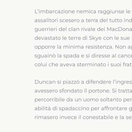
L’imbarcazione nemica raggiunse le sp
assalitori scesero a terra del tutto in
guerrieri del clan rivale dei MacDo
devastato le terre di Skye con le su
opporre la minima resistenza. Non a
sguainò la spada e si diresse al cance
colui che aveva sterminato i suoi frate
Duncan si piazzò a difendere l’ingress
avessero sfondato il portone. Si tratta
percorribile da un uomo soltanto per
abilità di spadaccino per affrontare gli
rimasero invece il conestabile e la sen