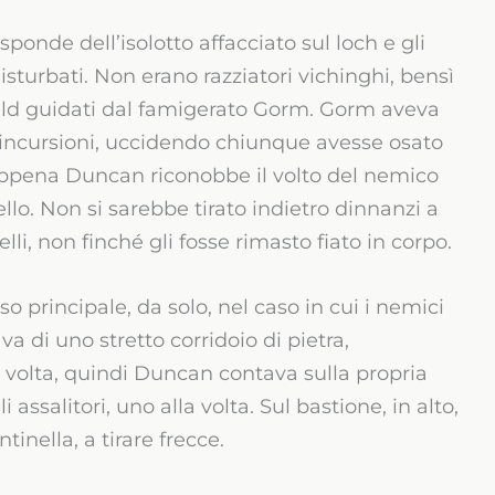
onde dell’isolotto affacciato sul loch e gli
disturbati. Non erano razziatori vichinghi, bensì
nald guidati dal famigerato Gorm. Gorm aveva
e incursioni, uccidendo chiunque avesse osato
ppena Duncan riconobbe il volto del nemico
llo. Non si sarebbe tirato indietro dinnanzi a
lli, non finché gli fosse rimasto fiato in corpo.
o principale, da solo, nel caso in cui i nemici
va di uno stretto corridoio di pietra,
 volta, quindi Duncan contava sulla propria
 assalitori, uno alla volta. Sul bastione, in alto,
tinella, a tirare frecce.