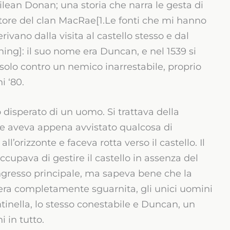
Eilean Donan; una storia che narra le gesta di
tore del clan MacRae[1.Le fonti che mi hanno
rivano dalla visita al castello stesso e dal
ing]: il suo nome era Duncan, e nel 1539 si
solo contro un nemico inarrestabile, proprio
i ‘80.
o disperato di un uomo. Si trattava della
che aveva appena avvistato qualcosa di
’orizzonte e faceva rotta verso il castello. Il
occupava di gestire il castello in assenza del
ingresso principale, ma sapeva bene che la
a era completamente sguarnita, gli unici uomini
tinella, lo stesso conestabile e Duncan, un
 in tutto.