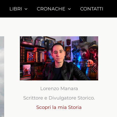
LIBRI
CRONACHE
CONTATTI
Lorenzo Manara
Scrittore e Divulgatore Storico.
Scopri la mia Storia