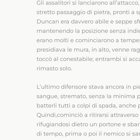
Gli assalitori si lanciarono all’attac
stretto passaggio di pietra, pronti a
Duncan era davvero abile e seppe sfrut
mantenendo la posizione senza indietr
erano molti e cominciarono a tempest
presidiava le mura, in alto, venne r
toccò al conestabile; entrambi si acc
rimasto solo.
L’ultimo difensore stava ancora in pi
sangue, stremato, senza la minima po
batterli tutti a colpi di spada, anch
Quindi,cominciò a ritirarsi attraver
rifugiandosi dietro un portone e sbarr
di tempo, prima o poi il nemico si sa