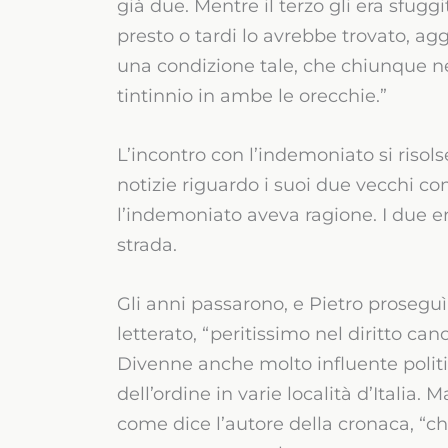
già due. Mentre il terzo gli era sfugg
presto o tardi lo avrebbe trovato, ag
una condizione tale, che chiunque ne
tintinnio in ambe le orecchie.”
L’incontro con l’indemoniato si risols
notizie riguardo i suoi due vecchi c
l’indemoniato aveva ragione. I due e
strada.
Gli anni passarono, e Pietro proseguì
letterato, “peritissimo nel diritto can
Divenne anche molto influente polit
dell’ordine in varie località d’Italia
come dice l’autore della cronaca, “ch