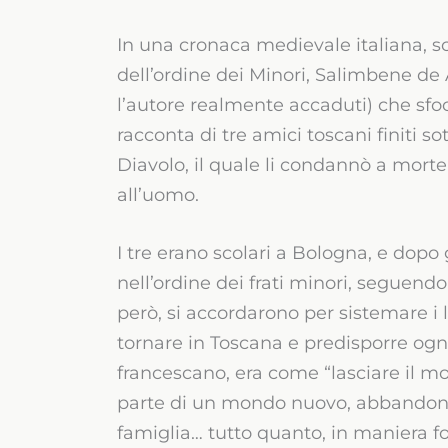
In una cronaca medievale italiana, scri
dell’ordine dei Minori, Salimbene d
l’autore realmente accaduti) che sfoc
racconta di tre amici toscani finiti 
Diavolo, il quale li condannò a morte,
all’uomo.
I tre erano scolari a Bologna, e dopo
nell’ordine dei frati minori, seguend
però, si accordarono per sistemare i l
tornare in Toscana e predisporre ogni
francescano, era come “lasciare il mo
parte di un mondo nuovo, abbandonand
famiglia… tutto quanto, in maniera for