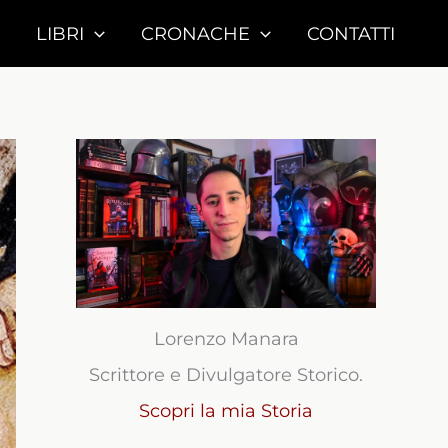
LIBRI
CRONACHE
CONTATTI
Lorenzo Manara
Scrittore e Divulgatore Storico.
Scopri la mia Storia