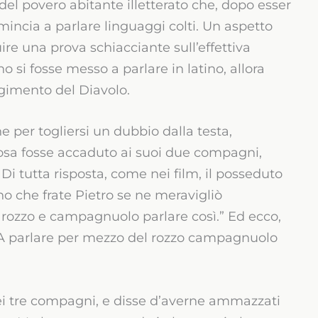
el povero abitante illetterato che, dopo esser
omincia a parlare linguaggi colti. Un aspetto
uire una prova schiacciante sull’effettiva
o si fosse messo a parlare in latino, allora
olgimento del Diavolo.
ne per togliersi un dubbio dalla testa,
osa fosse accaduto ai suoi due compagni,
. Di tutta risposta, come nei film, il posseduto
no che frate Pietro se ne meravigliò
ozzo e campagnuolo parlare così.” Ed ecco,
. A parlare per mezzo del rozzo campagnuolo
ei tre compagni, e disse d’averne ammazzati